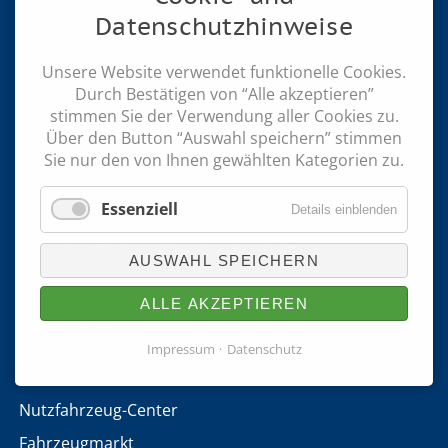
Datenschutzhinweise
ÖFFNUNGSZEITEN
Unsere Website verwendet funktionelle Cookies.
Durch Bestätigen von “Alle akzeptieren”
Mo. - Fr.: 7.00 bis 18.00 Uhr
stimmen Sie der Verwendung aller Cookies zu.
Sa.: 7.30 bis 13.00 Uhr
Über den Button “Auswahl speichern” stimmen
Sie nur den von Ihnen gewählten Kategorien zu.
Showroom (So.): 14.00 bis 17.00 Uhr
keine Beratung und Verkauf
Essenziell
Details einblenden
Notdienst außerhalb der Geschäftszeiten
unter der Telefonnummer 0 26 62 / 95 64 0
AUSWAHL SPEICHERN
ALLE AKZEPTIEREN
SERVICE
Impressum
Datenschutz
Ford PKW-Modelle
Nutzfahrzeug-Center
Fahrzeugmarkt