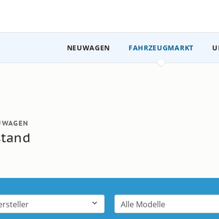
NEUWAGEN
FAHRZEUGMARKT
U
Ford PKW-Modelle
Ü
Nutzfahrzeug-Center
We
Original-Zubehör
T
UWAGEN
F
stand