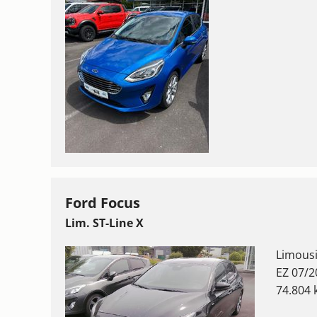
Ford Focus
Lim. ST-Line X
Limous
EZ 07/2
74.804