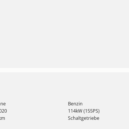
ine
Benzin
020
114kW (155PS)
 km
Schaltgetriebe