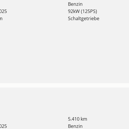
Benzin
025
92kW (125PS)
km
Schaltgetriebe
5.410 km
025
Benzin