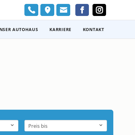
Navigation
NSER AUTOHAUS
KARRIERE
KONTAKT
überspring
ber uns
Adresse / Öffnungszeiten
rkstatt
Terminvereinbarung
eam
anshop