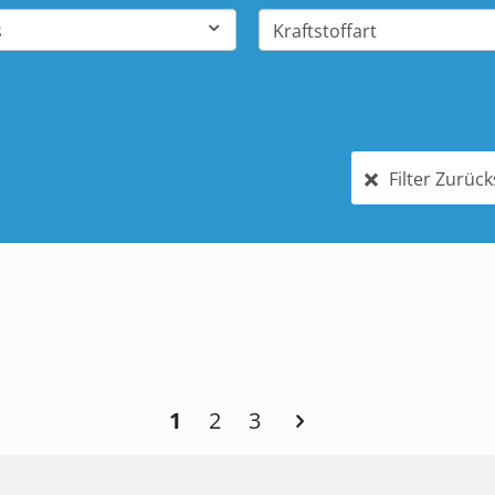
Filter Zurüc
1
2
3