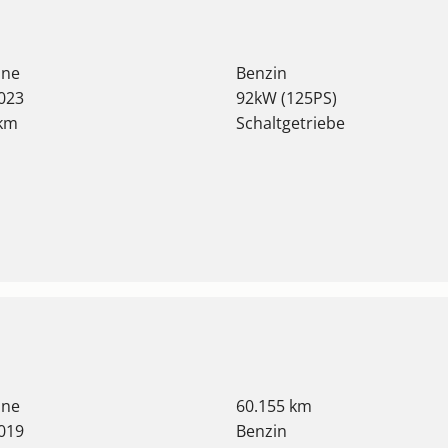
ine
Benzin
023
92kW (125PS)
 km
Schaltgetriebe
ine
60.155 km
019
Benzin