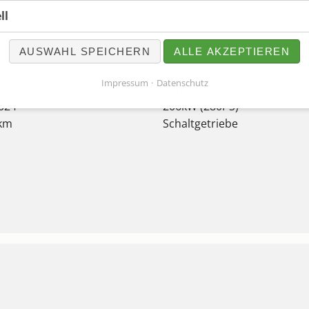
ll
AUSWAHL SPEICHERN
ALLE AKZEPTIEREN
Impressum
Datenschutz
Benzin
024
206kW (280PS)
 km
Schaltgetriebe