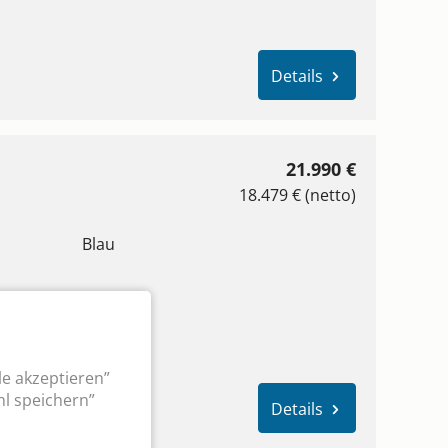
Details
21.990 €
18.479 € (netto)
Blau
le akzeptieren”
l speichern”
Details